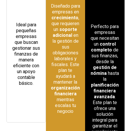
Diseñado para
empresas en
crecimiento
,
que requieren
Ideal para
Perfecto para
un
soporte
pequeñas
empresas
adicional
en
empresas
que necesitan
la gestión de
que buscan
un
control
sus
gestionar sus
completo
de
obligaciones
finanzas de
sus finanzas,
laborales y
manera
desde la
fiscales. Este
eficiente con
gestión de
plan te
un apoyo
nómina
hasta
ayudará a
contable
la
mantener la
básico.
planificación
organización
financiera
financiera
avanzada
.
mientras
Este plan te
escalas tu
ofrece una
negocio
solución
integral para
garantizar el