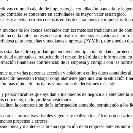
titivas como el cálculo de impuestos, la conciliación bancaria, y la gen
po contable se concentre en actividades de mayor valor estratégico.
les y a evitar errores costosos en las declaraciones de impuestos, lo cu
nan muchos de los costos asociados con los métodos tradicionales de con
stema en la nube, no es necesario realizar inversiones costosas en infrae
eficiosa para pequeñas y medianas empresas (PYMEs), que pueden destina
os estándares de seguridad que incluyen encriptación de datos, protecci
uridad automáticas, reduciendo el riesgo de pérdida de información en c
formación financiera confidencial de la empresa y cumplir con las norma
rmite que varias personas accedan y colaboren en los datos contables al 
tración necesitan trabajar conjuntamente para analizar la situación fin
ión más rápida de los datos y una toma de decisiones más ágil.
 y personalizables que ayudan a los dueños de negocios a entender la si
os concretos, en lugar de suposiciones.
acilitan la comprensión de la información contable, permitiendo a los lí
 con las normativas fiscales vigentes y realizan los cálculos necesarios
 menos propenso a errores.
r sanciones y mantener la buena reputación de la empresa ante las autori