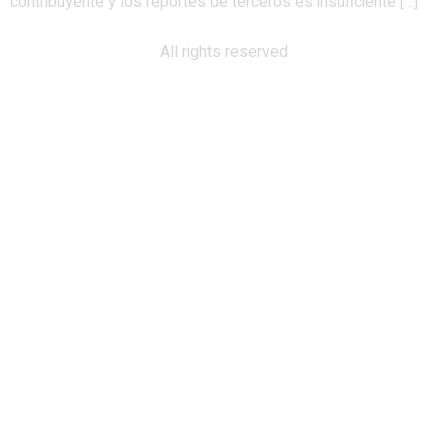
contribuyente y los reportes de terceros es insuficiente […]
All rights reserved